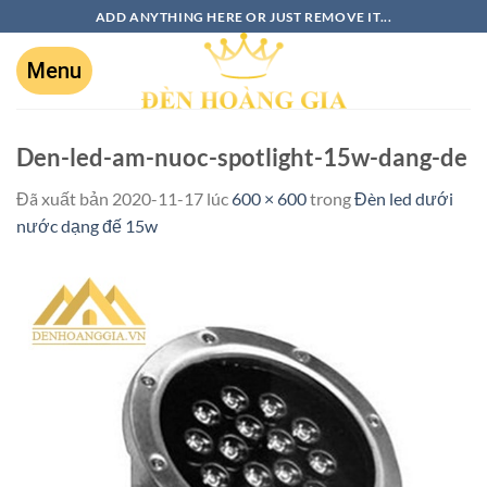
ADD ANYTHING HERE OR JUST REMOVE IT...
Den-led-am-nuoc-spotlight-15w-dang-de
Đã xuất bản
2020-11-17
lúc
600 × 600
trong
Đèn led dưới
nước dạng đế 15w