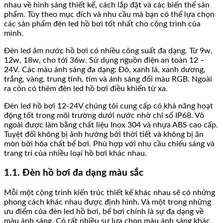
nhau về hình sáng thiết kế, cách lắp đặt và các biến thể sản
phẩm. Tùy theo mục đích và nhu cầu mà bạn có thể lựa chọn
các sản phẩm đèn led hồ bơi tốt nhất cho công trình của
mình.
Đèn led âm nước hồ bơi có nhiều công suất đa dạng. Từ 9w,
12w, 18w, cho tới 36w. Sử dụng nguồn điện an toàn 12 –
24V. Các màu ánh sáng đa dạng: Đỏ, xanh lá, xanh dương,
trắng, vàng, trung tính, tím và ánh sáng đổi màu RGB. Ngoài
ra còn có thêm đèn led hồ bơi điều khiển từ xa.
Đèn led hồ bơi 12-24V chúng tôi cung cấp có khả năng hoạt
động tốt trong môi trường dưới nước nhờ chỉ số IP68. Vỏ
ngoài được làm bằng chất liệu Inox 304 và nhựa ABS cao cấp.
Tuyệt đối không bị ảnh hưởng bởi thời tiết và không bị ăn
mòn bởi hóa chất bể bơi. Phù hợp với nhu cầu chiếu sáng và
trang trí của nhiều loại hồ bơi khác nhau.
1.1. Đèn hồ bơi đa dạng màu sắc
Mỗi một công trình kiến trúc thiết kế khác nhau sẽ có những
phong cách khác nhau được định hình. Và một trong những
ưu điểm của đèn led hồ bơi, bể bơi chính là sự đa dạng về
màu ánh sáng. Có rất nhiều sự lựa chọn màu ánh sáng khác