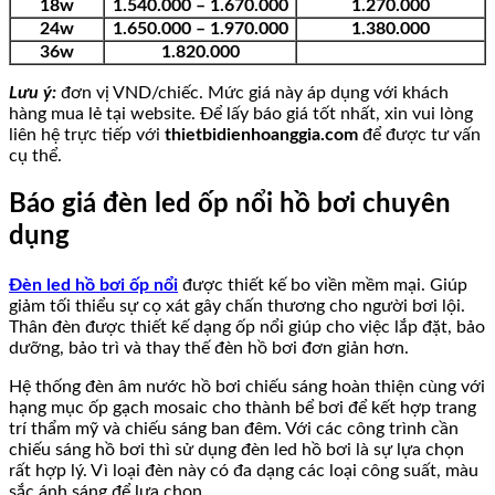
18w
1.540.000 – 1.670.000
1.270.000
24w
1.650.000 – 1.970.000
1.380.000
36w
1.820.000
Lưu ý:
đơn vị VND/chiếc. Mức giá này áp dụng với khách
hàng mua lẻ tại website. Để lấy báo giá tốt nhất, xin vui lòng
liên hệ trực tiếp với
thietbidienhoanggia.com
để được tư vấn
cụ thể.
Báo giá đèn led ốp nổi hồ bơi chuyên
dụng
Đèn led hồ bơi ốp nổi
được thiết kế bo viền mềm mại. Giúp
giảm tối thiểu sự cọ xát gây chấn thương cho người bơi lội.
Thân đèn được thiết kế dạng ốp nổi giúp cho việc lắp đặt, bảo
dưỡng, bảo trì và thay thế đèn hồ bơi đơn giản hơn.
Hệ thống đèn âm nước hồ bơi chiếu sáng hoàn thiện cùng với
hạng mục ốp gạch mosaic cho thành bể bơi để kết hợp trang
trí thẩm mỹ và chiếu sáng ban đêm. Với các công trình cần
chiếu sáng hồ bơi thì sử dụng đèn led hồ bơi là sự lựa chọn
rất hợp lý. Vì loại đèn này có đa dạng các loại công suất, màu
sắc ánh sáng để lựa chọn.