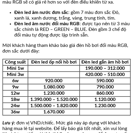
màu RGB sẽ có giá rẻ hơn so với đèn điểu khiển từ xa.
Đèn led âm nước đơn sắc
: gồm 7 màu đơn sắc Đỏ,
xanh lá, xanh dương, trắng, vàng, trung tính, tím.
Đèn led âm nước đổi màu RGB
: được tạo nên từ 3 màu
sắc chính là RED – GREEN – BLUE. Đèn gồm 3 chế độ
đổi màu tự động được lập trình sẵn.
Mời khách hàng tham khảo báo giá đèn hồ bơi đổi màu RGB,
đơn sắc dưới đây:
Công suất
Đèn led ốp nổi hồ bơi
Đèn led gắn âm hồ bơi
Mini 1w
190.000 – 312.000
Mini 3w
420.000 – 510.000
6w
920.000
590.000
9w
1.080.000
790.000
12w
1.230.000
860.000
18w
1.390.000 – 1.520.000
1.120.000
24w
1.500.000 – 1.820.000
1.230.000
36w
1.670.000
Lưu ý:
đơn vị VND/chiếc. Mức giá này áp dụng với khách
hàng mua lẻ tại website. Để lấy báo giá tốt nhất, xin vui lòng