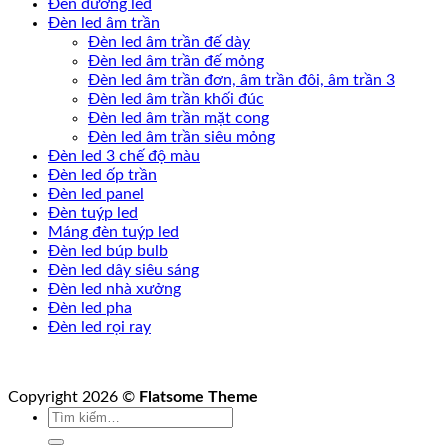
Đèn đường led
Đèn led âm trần
Đèn led âm trần đế dày
Đèn led âm trần đế mỏng
Đèn led âm trần đơn, âm trần đôi, âm trần 3
Đèn led âm trần khối đúc
Đèn led âm trần mặt cong
Đèn led âm trần siêu mỏng
Đèn led 3 chế độ màu
Đèn led ốp trần
Đèn led panel
Đèn tuýp led
Máng đèn tuýp led
Đèn led búp bulb
Đèn led dây siêu sáng
Đèn led nhà xưởng
Đèn led pha
Đèn led rọi ray
Copyright 2026 ©
Flatsome Theme
Tìm
kiếm: