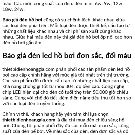
màu. Các mức công suất của đèn: đèn mini, 6w, 9w, 12w,
18w, 24w.
Báo giá đèn hồ bơi
cũng có sự chênh lệch, khác nhau giữa
các loại đèn phía trên. Mỗi loại đèn được thiết kế, cấu tạo từ
những chất liệu khác nhau và chi phí sản xuất cũng khác
nhau. Giữa hai mẫu đèn này thì giá đèn hồ bơi ốp nổi cao hơn
đèn hồ bơi gắn âm.
Báo giá đèn led hồ bơi đơn sắc, đổi màu
thietbidienhoanggia.com phân phối các sản phẩm đèn led hồ
bơi cao cấp chính hãng với mức giá tốt nhất trên thị trường.
Các sản phẩm đều được cấu tạo từ những chất liệu cao cấp,
khả năng chống gỉ tốt từ inox 304, độ bền cao. Công nghệ
chip LED hiện đại cho đèn có tuổi thọ trên 50.000 giờ chiếu
sáng. Cùng với chế độ tiết kiệm điện năng tiêu thụ tốt hơn so
với các loại đèn truyền thống.
Chính vì thế, khách hàng hãy yên tâm khi lựa chọn
thietbidienhoanggia.com
là địa chỉ mua đèn chiếu sáng hồ
bơi. Chúng tôi phân phối đầy đủ các mẫu mã, màu sắc, công
suất của đèn bể bơi. Về màu sắc của đèn, đèn đơn sắc và đổi