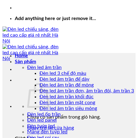
Add anything here or just remove it...
Home
Sản phẩm
Đèn led âm trần
Đèn led 3 chế độ màu
Đèn led âm trần đế dày
Đèn led âm trần đế mỏng
Đèn led âm trần đơn, âm trần đôi, âm trần 3
Đèn led âm trần khối đúc
Đèn led âm trần mặt cong
Đèn led âm trần siêu mỏng
Đèn led ốp trần
Chưa có sản phẩm trong giỏ hàng.
Đèn led panel
Đèn tuýp led
Quay trở lại cửa hàng
Máng đèn tuýp led
Đèn led rọi ray