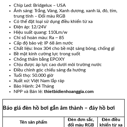
Chip Led: Bridgelux – USA
Ánh sáng: Trắng, Vàng, Xanh dương, xanh lá, đỏ, tím,
trung tính – Đổi màu RGB
Có thể đặt loại sử dụng điều khiển từ xa
Điện áp: 12/24V
Hiệu suất quang: 110Lm/w
Chỉ số hoàn màu: Ra ~ 85
Cấp độ bảo vệ: IP 68 âm nước
Chất liệu: Inox 304 cho bề mặt sáng bóng, chống gỉ
Bề mặt kính cường lực trong suốt
Chống thấm bằng EPOXY
Chịu được áp lực cao dưới môi trường nước
Điều chỉnh góc chiếu sáng đa hướng
Tuổi thọ: 50.000 giờ
Xuất xứ: Việt Nam lắp ráp
Bảo Hành: 24 Tháng
NPP và Bán lẻ:
thietbidienhoanggia.com
Báo giá đèn hồ bơi gắn âm thành – đáy hồ bơi
Đèn đơn sắc,
Đèn điều
Tên sản phẩm
đổi màu RGB
khiển từ xa