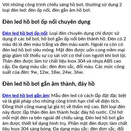
Với những công trình chiếu sáng hồ bơi, thường sử dụng 2
loại đèn led: đèn ốp nổi, đèn gắn âm hồ bơi.
Đèn led hồ bơi ốp nổi chuyên dụng
Đèn led hồ bơi ốp nổi
:
Loại đèn chuyên dụng chỉ được sử
dụng ở các bể bơi, hồ bơi gắn ốp nổi bên thành hồ. Đèn có 2
màu đó là đèn màu trắng và đèn màu xanh. Ngoài ra còn có
đèn led hồ bơi siêu mỏng. Mặt đèn được uốn cong mềm mại
giúp giảm tối thiểu sự cọ sát với cơ thể con người khi bơi lội.
Thân đèn được làm từ chất liệu Inox 304 và nhựa ABS cao
cấp. Đa dạng màu sắc: đèn đơn sắc, đổi màu. Các mức công
suất của đèn: 9w, 12w, 18w, 24w, 36w.
Đèn led hồ bơi gắn âm thành, đáy hồ
Đèn led hồ bơi gắn âm
:
Mẫu đèn led có cách lắp đặt đặc biệt
và là giải pháp cho những công trình hạn chế về diện tích.
Đồng thời cũng mang lại giá trị về thẩm mỹ cao. Bởi loại đèn
này được lắp thân đèn âm thành hoặc đáy hồ nước. Chỉ hở
mỗi mặt đèn ra bên ngoài để chiếu sáng. Đèn led hồ bơi gắn
âm được thiết kế dạng hình trụ. Phần mặt đèn được làm chất
liệu Inox 304 sáng bóng. Đa dạng màu sắc: đèn đơn sắc, đổi