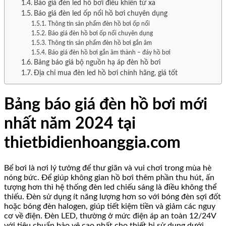
Báo giá đèn led hồ bơi điều khiển từ xa
Báo giá đèn led ốp nổi hồ bơi chuyên dụng
Thông tin sản phẩm đèn hồ bơi ốp nổi
Báo giá đèn hồ bơi ốp nổi chuyên dụng
Thông tin sản phẩm đèn hồ bơi gắn âm
Báo giá đèn hồ bơi gắn âm thành – đáy hồ bơi
Bảng báo giá bộ nguồn hạ áp đèn hồ bơi
Địa chỉ mua đèn led hồ bơi chính hãng, giá tốt
Bảng báo giá đèn hồ bơi mới
nhất năm 2024 tại
thietbidienhoanggia.com
Bể bơi là nơi lý tưởng để thư giãn và vui chơi trong mùa hè
nóng bức. Để giúp không gian hồ bơi thêm phần thu hút, ấn
tượng hơn thì hệ thống đèn led chiếu sáng là điều không thể
thiếu. Đèn sử dụng ít năng lượng hơn so với bóng đèn sợi đốt
hoặc bóng đèn halogen, giúp tiết kiệm tiền và giảm các nguy
cơ về điện. Đèn LED, thường ở mức điện áp an toàn 12/24V
với tiêu chuẩn bảo vệ cao nhất cho thiết bị sử dụng dưới