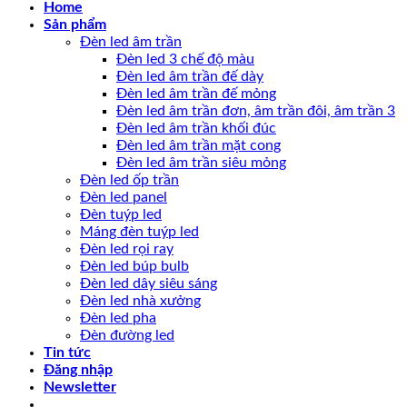
Home
Sản phẩm
Đèn led âm trần
Đèn led 3 chế độ màu
Đèn led âm trần đế dày
Đèn led âm trần đế mỏng
Đèn led âm trần đơn, âm trần đôi, âm trần 3
Đèn led âm trần khối đúc
Đèn led âm trần mặt cong
Đèn led âm trần siêu mỏng
Đèn led ốp trần
Đèn led panel
Đèn tuýp led
Máng đèn tuýp led
Đèn led rọi ray
Đèn led búp bulb
Đèn led dây siêu sáng
Đèn led nhà xưởng
Đèn led pha
Đèn đường led
Tin tức
Đăng nhập
Newsletter