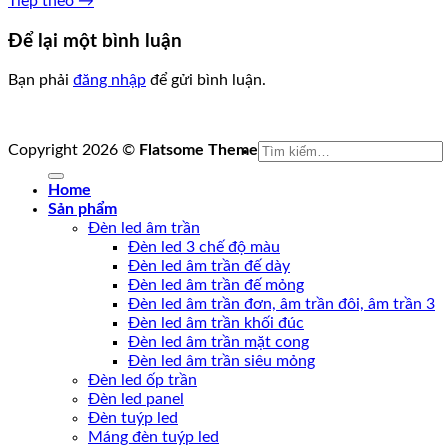
Tiếp theo
→
Để lại một bình luận
Bạn phải
đăng nhập
để gửi bình luận.
Tìm
Copyright 2026 ©
Flatsome Theme
kiếm:
Home
Sản phẩm
Đèn led âm trần
Đèn led 3 chế độ màu
Đèn led âm trần đế dày
Đèn led âm trần đế mỏng
Đèn led âm trần đơn, âm trần đôi, âm trần 3
Đèn led âm trần khối đúc
Đèn led âm trần mặt cong
Đèn led âm trần siêu mỏng
Đèn led ốp trần
Đèn led panel
Đèn tuýp led
Máng đèn tuýp led