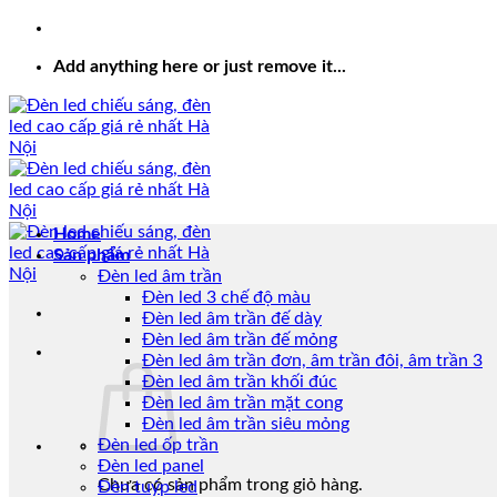
Add anything here or just remove it...
Home
Sản phẩm
Đèn led âm trần
Đèn led 3 chế độ màu
Đèn led âm trần đế dày
Đèn led âm trần đế mỏng
Đèn led âm trần đơn, âm trần đôi, âm trần 3
Đèn led âm trần khối đúc
Đèn led âm trần mặt cong
Đèn led âm trần siêu mỏng
Đèn led ốp trần
Đèn led panel
Chưa có sản phẩm trong giỏ hàng.
Đèn tuýp led