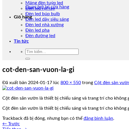
Máng đèn tuýp led
Quay trở lại cửa hàng
Đèn led rọi ray
Đèn led búp bulb
Giỏ hàng
Đèn led dây siêu sáng
Đèn led nhà xưởng
Đèn led pha
Đèn đường led
Tin tức
Tìm
kiếm:
cot-den-san-vuon-la-gi
Đã xuất bản
2024-01-17
lúc
800 × 550
trong
Cột đèn sân vườn
Cột đèn sân vườn là thiết bị chiếu sáng và trang trí cho không
Cột đèn sân vườn là thiết bị chiếu sáng và trang trí cho không
Trackback đã bị đóng, nhưng bạn có thể
đăng bình luận
.
←
Trước