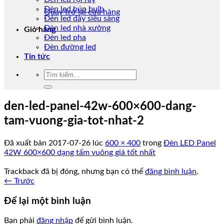
Đèn led búp bulb
Quay trở lại cửa hàng
Đèn led dây siêu sáng
Đèn led nhà xưởng
Giỏ hàng
Đèn led pha
Đèn đường led
Tin tức
Tìm
kiếm:
den-led-panel-42w-600×600-dang-
tam-vuong-gia-tot-nhat-2
Đã xuất bản
2017-07-26
lúc
600 × 400
trong
Đèn LED Panel
42W 600×600 dạng tấm vuông giá tốt nhất
Trackback đã bị đóng, nhưng bạn có thể
đăng bình luận
.
←
Trước
Để lại một bình luận
Bạn phải
đăng nhập
để gửi bình luận.