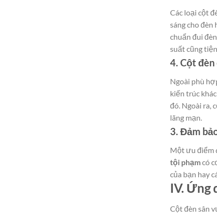
Các loại cột đ
sáng cho đèn 
chuẩn đui đèn 
suất cũng tiện
4. Cột đèn
Ngoài phù hợp
kiến trúc khá
đó. Ngoài ra,
lãng mạn.
3. Đảm bảo
Một ưu điểm q
tội phạm
có c
của bạn hay c
IV. Ứng 
Cột đèn sân v