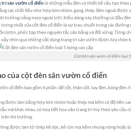
 trí sân vườn cổ điển
là những mẫu đèn có thiết kế cấu tạo theo 
ằng các chất liệu như hợp kim nhôm, gang, thép. Bên ngoài được sơ
môi trường nắng mưa ngoài trời. Kiểu dáng này thường có đầu đèn 
trưng nhất của cột đèn cổ điển là sự trau chuốt trong các đường 
uốn lượn, phức tạp theo nguyên tắc cân bằng và đối xứng. Từng ch
ì vậy nhìn qua những vật dụng trang trí sân vườn được lựa chọn k
Cột đèn sân vườn cổ điển loại 
tạo của cột đèn sân vườn cổ điển
ườn cổ điển bao gồm 4 phần: đế cột, thân cột, tay đèn, bóng đèn.
 được làm bằng hợp kim nhôm hoặc thép mạ kẽm có độ bền cao. 
mẫu mã khác nhau, có họa tiết hoa văn trang trí tùy theo yêu cầu
 trên thị trường.
ng được làm từ thép kẻ dọc, kẻ côn mạ kẽm nhúng nóng hoặc bằn