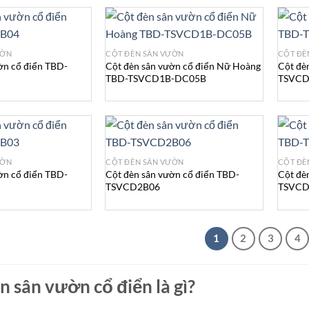
ƯỜN
CỘT ĐÈN SÂN VƯỜN
CỘT ĐÈ
ờn cổ điển TBD-
Cột đèn sân vườn cổ điển Nữ Hoàng
Cột đè
TBD-TSVCD1B-DC05B
TSVCD
ƯỜN
CỘT ĐÈN SÂN VƯỜN
CỘT ĐÈ
ờn cổ điển TBD-
Cột đèn sân vườn cổ điển TBD-
Cột đè
TSVCD2B06
TSVCD
1
2
3
4
èn sân vườn cổ điển là gì?