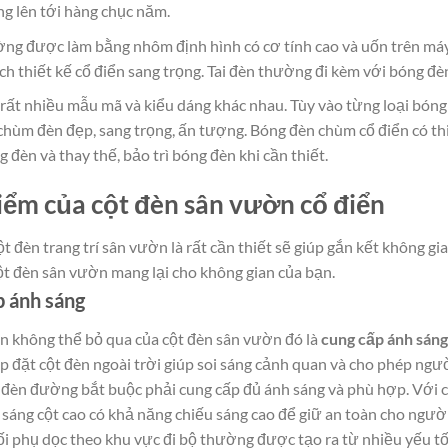
g lên tới hàng chục năm.
g được làm bằng nhôm định hình có cơ tính cao và uốn trên máy 
h thiết kế cổ điển sang trọng. Tai đèn thường đi kèm với bóng đè
rất nhiều mẫu mã và kiểu dáng khác nhau. Tùy vào từng loại bóng 
chùm đèn đẹp, sang trọng, ấn tượng. Bóng đèn chùm cổ điển có thi
 đèn và thay thế, bảo trì bóng đèn khi cần thiết.
điểm của cột đèn sân vườn cổ điển
ột đèn trang trí sân vườn là rất cần thiết sẽ giúp gắn kết không g
t đèn sân vườn mang lại cho không gian của bạn.
p ánh sáng
iên không thể bỏ qua của cột đèn sân vườn đó là
cung cấp ánh sáng
ắp đặt cột đèn ngoài trời giúp soi sáng cảnh quan và cho phép ngườ
t đèn đường bắt buộc phải cung cấp đủ ánh sáng và phù hợp. Với 
 sáng cột cao có khả năng chiếu sáng cao để giữ an toàn cho người 
ối phụ dọc theo khu vực đi bộ thường được tạo ra từ nhiều yếu tố n