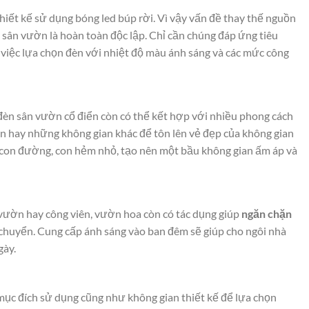
thiết kế sử dụng bóng led búp rời. Vì vậy vấn đề thay thế nguồn
 sân vườn là hoàn toàn độc lập. Chỉ cần chúng đáp ứng tiêu
đó việc lựa chọn đèn với nhiệt độ màu ánh sáng và các mức công
đèn sân vườn cổ điển còn có thể kết hợp với nhiều phong cách
iên hay những không gian khác để tôn lên vẻ đẹp của không gian
g con đường, con hẻm nhỏ, tạo nên một bầu không gian ấm áp và
 vườn hay công viên, vườn hoa còn có tác dụng giúp
ngăn chặn
chuyển. Cung cấp ánh sáng vào ban đêm sẽ giúp cho ngôi nhà
gày.
ục đích sử dụng cũng như không gian thiết kế để lựa chọn