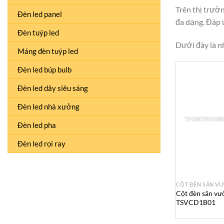
Trên thị trườn
Đèn led panel
đa dạng. Đáp ứ
Đèn tuýp led
Dưới đây là n
Máng đèn tuýp led
Đèn led búp bulb
Đèn led dây siêu sáng
Đèn led nhà xưởng
Đèn led pha
Đèn led rọi ray
CỘT ĐÈN SÂN V
Cột đèn sân vư
TSVCD1B01