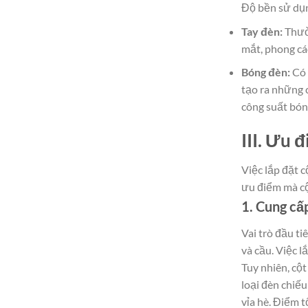
Độ bền sử dụn
Tay đèn:
Thườn
mắt, phong các
Bóng đèn:
Có 
tạo ra những 
công suất bóng
III. Ưu 
Việc lắp đặt c
ưu điểm mà cộ
1. Cung cấ
Vai trò đầu t
và cầu. Việc l
Tuy nhiên, cộ
loại đèn chiếu
vỉa hè. Điểm t