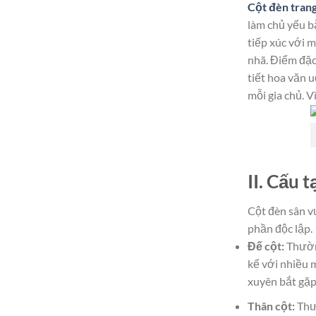
Cột đèn trang
làm chủ yếu b
tiếp xúc với 
nhã. Điểm đặc 
tiết hoa văn 
mỗi gia chủ. V
II. Cấu 
Cột đèn sân v
phần độc lập.
Đế cột:
Thường
kế với nhiều 
xuyên bắt gặp
Thân cột:
Thườ