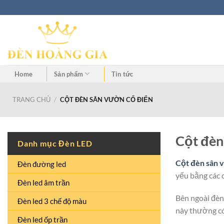
Home
Sản phẩm
Tin tức
TRANG CHỦ
/
CỘT ĐÈN SÂN VƯỜN CỔ ĐIỂN
Cột đèn
Danh mục Đèn LED
Cột đèn sân 
Đèn đường led
yếu bằng các 
Đèn led âm trần
Bên ngoài đèn
Đèn led 3 chế độ màu
này thường có
Đèn led ốp trần