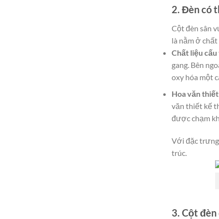
2. Đèn có t
Cột đèn sân vư
là nằm ở chất 
Chất liệu cấu
gang. Bên ngo
oxy hóa một c
Hoa văn thiết
văn thiết kế t
được chạm khắ
Với đặc trưng
trúc.
3. Cột đèn 