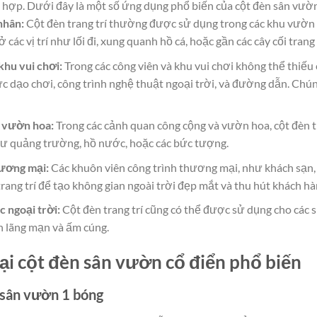
 hợp. Dưới đây là một số ứng dụng phổ biến của cột đèn sân vườ
nhân:
Cột đèn trang trí thường được sử dụng trong các khu vườn r
 các vị trí như lối đi, xung quanh hồ cá, hoặc gần các cây cối trang t
khu vui chơi:
Trong các công viên và khu vui chơi không thể thiếu 
c dạo chơi, công trình nghệ thuật ngoại trời, và đường dẫn. Chún
 vườn hoa:
Trong các cảnh quan công cộng và vườn hoa, cột đèn 
ư quảng trường, hồ nước, hoặc các bức tượng.
hương mại:
Các khuôn viên công trình thương mại, như khách sạn,
rang trí để tạo không gian ngoài trời đẹp mắt và thu hút khách hà
c ngoại trời:
Cột đèn trang trí cũng có thể được sử dụng cho các sự
n lãng mạn và ấm cúng.
oại cột đèn sân vườn cổ điển phổ biến
 sân vườn 1 bóng