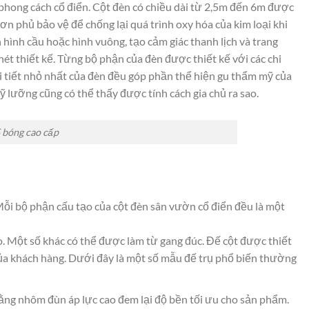
phong cách cổ điển. Cột đèn có chiều dài từ 2,5m đến 6m được
n phủ bảo vệ để chống lại quá trình oxy hóa của kim loại khi
hình cầu hoặc hình vuông, tạo cảm giác thanh lịch và trang
nét thiết kế. Từng bộ phận của đèn được thiết kế với các chi
i tiết nhỏ nhất của đèn đều góp phần thể hiện gu thẩm mỹ của
ỹ lưỡng cũng có thể thấy được tính cách gia chủ ra sao.
5 bóng cao cấp
 Mỗi bộ phận cấu tạo của cột đèn sân vườn cổ điển đều là một
Một số khác có thể được làm từ gang đúc. Đế cột được thiết
 của khách hàng. Dưới đây là một số mẫu đế trụ phổ biến thường
g nhôm đùn áp lực cao đem lại độ bền tối ưu cho sản phẩm.