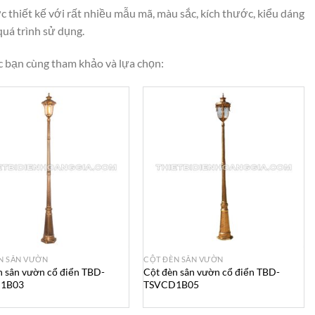
c thiết kế với rất nhiều mẫu mã, màu sắc, kích thước, kiểu dáng
quá trình sử dụng.
c bạn cùng tham khảo và lựa chọn:
N SÂN VƯỜN
CỘT ĐÈN SÂN VƯỜN
n sân vườn cổ điển TBD-
Cột đèn sân vườn cổ điển TBD-
1B03
TSVCD1B05