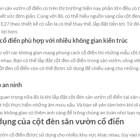
èn sân vườn cổ điển có trên thị trường hiện nay phần lớn đều có 
hết sức đơn giản. Cùng với đó, có thể hiểu nguồn sáng của cột đèn
E27 theo thiết kế có sẵn là có thể thay thế, lắp đặt tiện lợi. Từ 
 lợi hơn.
 cổ điển phù hợp với nhiều không gian kiến trúc
 với các không gian mang phong cách cổ điển thì những mẫu cột 
c nhau. Bạn có thể lắp đặt cột đèn cổ điển trong sân vườn, công v
 cột đèn cổ điển còn có thể được sử dụng để chiếu sáng cho nhữn
 an ninh
uan trọng nữa đó là khi lắp đặt cột đèn sân vườn cổ điển tại sân
ơ hội thực hiện những âm mưu xấu. Và bạn sẽ yên tâm hơn khi di 
ác không gian có thêm ánh sáng để trông chúng an toàn như ban n
dụng của cột đèn sân vườn cổ điển
ườn cổ điển được sử dụng cho nhiều khu vực khác nhau, tùy vào m