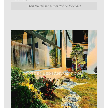
Đèn trụ đá sân vườn Rolux-TSVD01