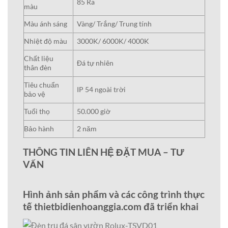
85 Ra
màu
Màu ánh sáng
Vàng/ Trắng/ Trung tính
Nhiệt độ màu
3000K/ 6000K/ 4000K
Chất liệu
Đá tự nhiên
thân đèn
Tiêu chuẩn
IP 54 ngoài trời
bảo vệ
Tuổi thọ
50.000 giờ
Bảo hành
2 năm
THÔNG TIN LIÊN HỆ ĐẶT MUA – TƯ
VẤN
Hình ảnh sản phẩm và các công trình thực
tế thietbidienhoanggia.com đã triển khai