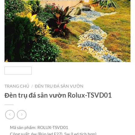
TRANG CHỦ
/
ĐÈN TRỤ ĐÁ SÂN VƯỜN
Đèn trụ đá sân vườn Rolux-TSVD01
Mã sản phẩm: ROLUX-TSVD01
Công suất: 6w (Búp led E27), 5w (Led tích hợp)