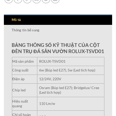
Mô tả
Thông tin bổ sung
BẢNG THÔNG SỐ KỸ THUẬT CỦA CỘT
ĐÈN TRỤ ĐÁ SÂN VƯỜN ROLUX-TSVD01
Mã sản phẩm
ROLUX-TSVD01
Công suất
6w (Búp led E27), 5w (Led tích hợp)
Điện áp
12/24V, 220V
Osram (Búp led E27); Bridgelux/ Cree
Chip led
(Led tích hợp)
Hiệu suất
110 Lm/w
quang
Chỉ số hoàn