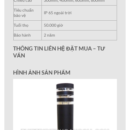
Chiều cao
300mm, 400mm, 600mm, 800mm
Tiêu chuẩn
IP 65 ngoài trời
bảo vệ
Tuổi thọ
50.000 giờ
Bảo hành
2 năm
THÔNG TIN LIÊN HỆ ĐẶT MUA – TƯ
VẤN
HÌNH ẢNH SẢN PHẨM