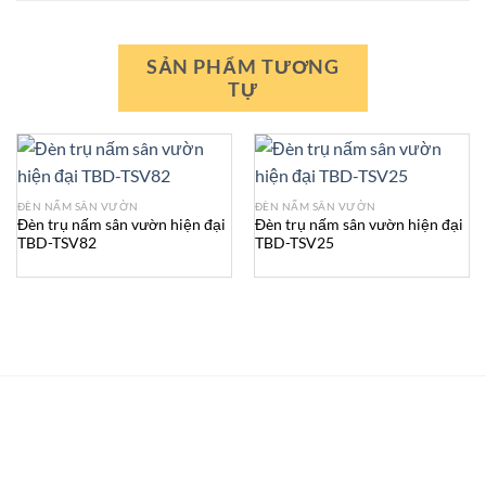
SẢN PHẨM TƯƠNG
TỰ
ĐÈN NẤM SÂN VƯỜN
ĐÈN NẤM SÂN VƯỜN
Đèn trụ nấm sân vườn hiện đại
Đèn trụ nấm sân vườn hiện đại
TBD-TSV82
TBD-TSV25