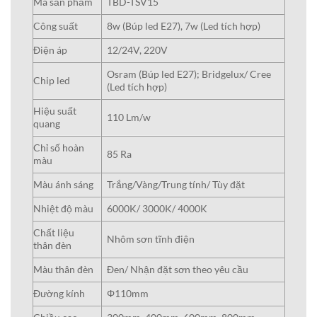
Mã sản phẩm
TBD-TSV15
Công suất
8w (Búp led E27), 7w (Led tích hợp)
Điện áp
12/24V, 220V
Osram (Búp led E27); Bridgelux/ Cree
Chip led
(Led tích hợp)
Hiệu suất
110 Lm/w
quang
Chỉ số hoàn
85 Ra
màu
Màu ánh sáng
Trắng/Vàng/Trung tính/ Tùy đặt
Nhiệt độ màu
6000K/ 3000K/ 4000K
Chất liệu
Nhôm sơn tĩnh điện
thân đèn
Màu thân đèn
Đen/ Nhận đặt sơn theo yêu cầu
Đường kính
Φ110mm