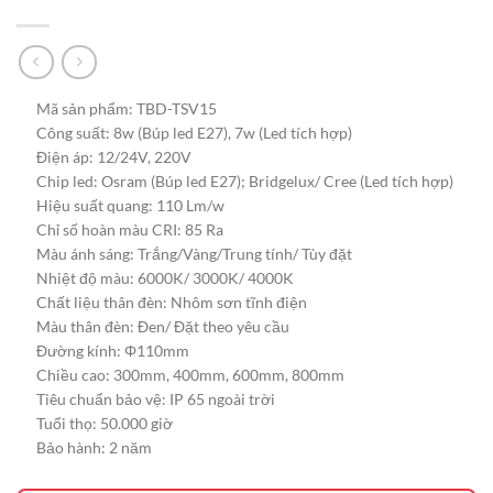
Mã sản phẩm: TBD-TSV15
Công suất: 8w (Búp led E27), 7w (Led tích hợp)
Điện áp: 12/24V, 220V
Chip led: Osram (Búp led E27); Bridgelux/ Cree (Led tích hợp)
Hiệu suất quang: 110 Lm/w
Chỉ số hoàn màu CRI: 85 Ra
Màu ánh sáng: Trắng/Vàng/Trung tính/ Tùy đặt
Nhiệt độ màu: 6000K/ 3000K/ 4000K
Chất liệu thân đèn: Nhôm sơn tĩnh điện
Màu thân đèn: Đen/ Đặt theo yêu cầu
Đường kính: Φ110mm
Chiều cao: 300mm, 400mm, 600mm, 800mm
Tiêu chuẩn bảo vệ: IP 65 ngoài trời
Tuổi thọ: 50.000 giờ
Bảo hành: 2 năm