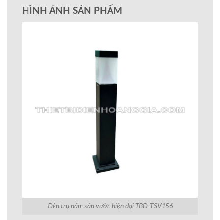
HÌNH ẢNH SẢN PHẨM
Đèn trụ nấm sân vườn hiện đại TBD-TSV156