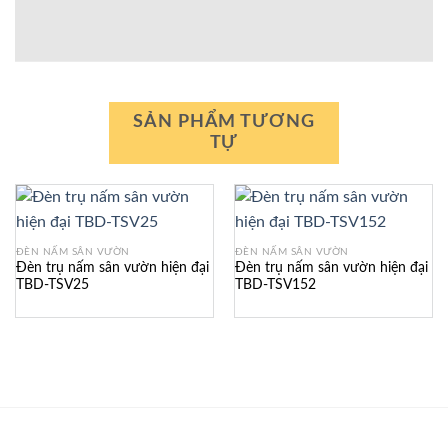
SẢN PHẨM TƯƠNG
TỰ
ĐÈN NẤM SÂN VƯỜN
ĐÈN NẤM SÂN VƯỜN
Đèn trụ nấm sân vườn hiện đại
Đèn trụ nấm sân vườn hiện đại
TBD-TSV25
TBD-TSV152