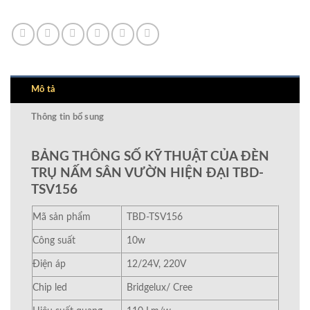
Mô tả
Thông tin bổ sung
BẢNG THÔNG SỐ KỸ THUẬT CỦA ĐÈN
TRỤ NẤM SÂN VƯỜN HIỆN ĐẠI TBD-
TSV156
Mã sản phẩm
TBD-TSV156
Công suất
10w
Điện áp
12/24V, 220V
Chip led
Bridgelux/ Cree