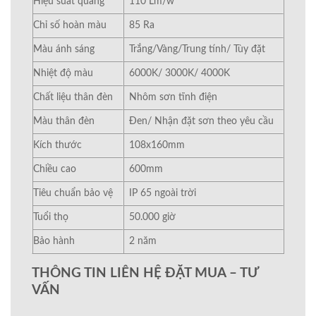
Hiệu suất quang
110 Lm/w
Chỉ số hoàn màu
85 Ra
Màu ánh sáng
Trắng/Vàng/Trung tính/ Tùy đặt
Nhiệt độ màu
6000K/ 3000K/ 4000K
Chất liệu thân đèn
Nhôm sơn tĩnh điện
Màu thân đèn
Đen/ Nhận đặt sơn theo yêu cầu
Kích thước
108x160mm
Chiều cao
600mm
Tiêu chuẩn bảo vệ
IP 65 ngoài trời
Tuổi thọ
50.000 giờ
Bảo hành
2 năm
THÔNG TIN LIÊN HỆ ĐẶT MUA – TƯ
VẤN