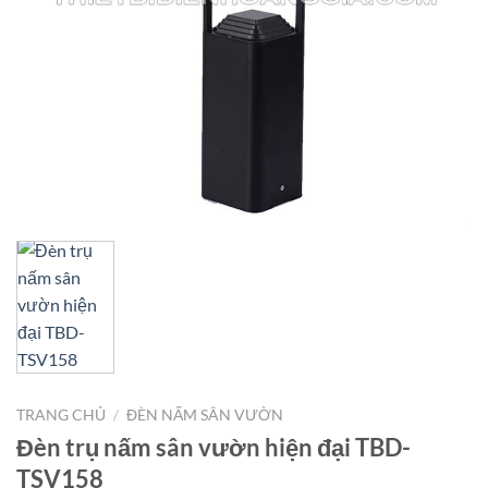
TRANG CHỦ
/
ĐÈN NẤM SÂN VƯỜN
Đèn trụ nấm sân vườn hiện đại TBD-
TSV158