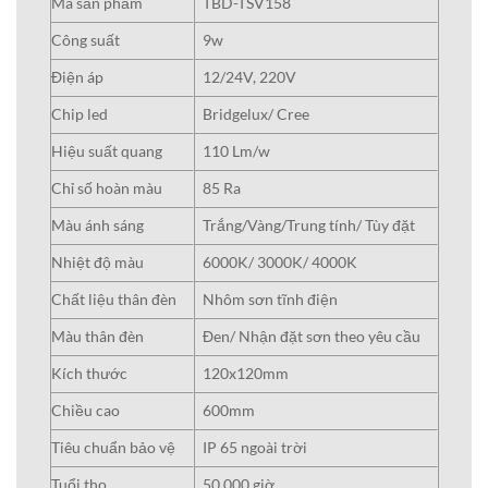
Mã sản phẩm
TBD-TSV158
Công suất
9w
Điện áp
12/24V, 220V
Chip led
Bridgelux/ Cree
Hiệu suất quang
110 Lm/w
Chỉ số hoàn màu
85 Ra
Màu ánh sáng
Trắng/Vàng/Trung tính/ Tùy đặt
Nhiệt độ màu
6000K/ 3000K/ 4000K
Chất liệu thân đèn
Nhôm sơn tĩnh điện
Màu thân đèn
Đen/ Nhận đặt sơn theo yêu cầu
Kích thước
120x120mm
Chiều cao
600mm
Tiêu chuẩn bảo vệ
IP 65 ngoài trời
Tuổi thọ
50.000 giờ