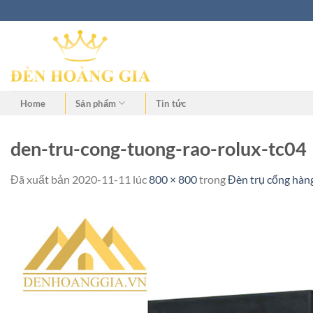
Home
Sản phẩm
Tin tức
den-tru-cong-tuong-rao-rolux-tc04
Đã xuất bản
2020-11-11
lúc
800 × 800
trong
Đèn trụ cổng hàn