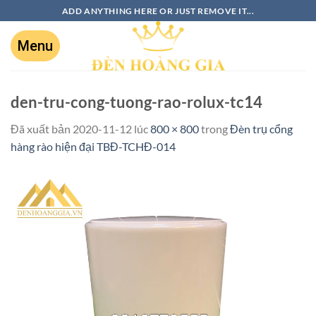
ADD ANYTHING HERE OR JUST REMOVE IT...
den-tru-cong-tuong-rao-rolux-tc14
Đã xuất bản
2020-11-12
lúc
800 × 800
trong
Đèn trụ cổng
hàng rào hiện đại TBĐ-TCHĐ-014