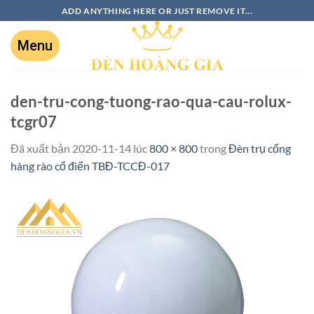
ADD ANYTHING HERE OR JUST REMOVE IT...
den-tru-cong-tuong-rao-qua-cau-rolux-
tcgr07
Đã xuất bản
2020-11-14
lúc
800 × 800
trong
Đèn trụ cổng
hàng rào cổ điển TBĐ-TCCĐ-017