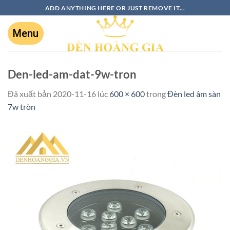
ADD ANYTHING HERE OR JUST REMOVE IT...
Den-led-am-dat-9w-tron
Đã xuất bản
2020-11-16
lúc
600 × 600
trong
Đèn led âm sàn
7w tròn