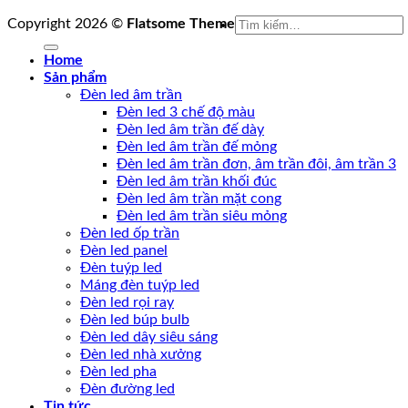
Tìm
Copyright 2026 ©
Flatsome Theme
kiếm:
Home
Sản phẩm
Đèn led âm trần
Đèn led 3 chế độ màu
Đèn led âm trần đế dày
Đèn led âm trần đế mỏng
Đèn led âm trần đơn, âm trần đôi, âm trần 3
Đèn led âm trần khối đúc
Đèn led âm trần mặt cong
Đèn led âm trần siêu mỏng
Đèn led ốp trần
Đèn led panel
Đèn tuýp led
Máng đèn tuýp led
Đèn led rọi ray
Đèn led búp bulb
Đèn led dây siêu sáng
Đèn led nhà xưởng
Đèn led pha
Đèn đường led
Tin tức