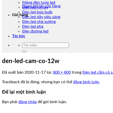
Máng đèn tuýp led
Quay trở lại cửa hàng
Đèn led rọi ray
Đèn led búp bulb
Giỏ hàng
Đèn led dây siêu sáng
Đèn led nhà xưởng
Đèn led pha
Đèn đường led
Tin tức
Tìm
kiếm:
den-led-cam-co-12w
Đã xuất bản
2020-11-17
lúc
800 × 800
trong
Đèn led cắm cỏ 
Trackback đã bị đóng, nhưng bạn có thể
đăng bình luận
.
Để lại một bình luận
Bạn phải
đăng nhập
để gửi bình luận.