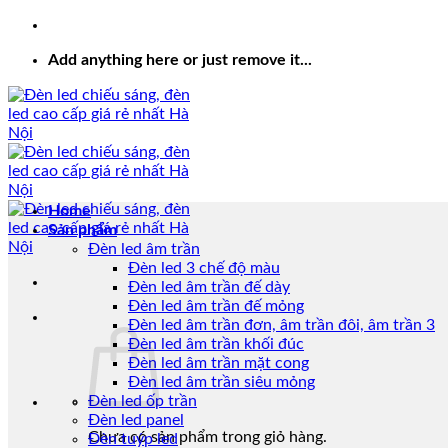
Add anything here or just remove it...
Home
Sản phẩm
Đèn led âm trần
Đèn led 3 chế độ màu
Đèn led âm trần đế dày
Đèn led âm trần đế mỏng
Đèn led âm trần đơn, âm trần đôi, âm trần 3
Đèn led âm trần khối đúc
Đèn led âm trần mặt cong
Đèn led âm trần siêu mỏng
Đèn led ốp trần
Đèn led panel
Chưa có sản phẩm trong giỏ hàng.
Đèn tuýp led