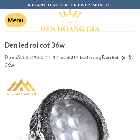
ADD ANYTHING HERE OR JUST REMOVE IT...
Den led roi cot 36w
Đã xuất bản
2020-11-17
lúc
800 × 800
trong
Đèn led rọi cột
36w