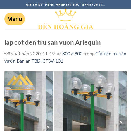
ADD ANYTHING HERE OR JUST REMOVE IT...
lap cot den tru san vuon Arlequin
Đã xuất bản
2020-11-19
lúc
800 × 800
trong
Cột đèn trụ sân
vườn Banian TBĐ-CTSV-101