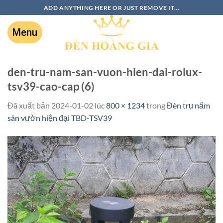
ADD ANYTHING HERE OR JUST REMOVE IT...
den-tru-nam-san-vuon-hien-dai-rolux-
tsv39-cao-cap (6)
Đã xuất bản
2024-01-02
lúc
800 × 1234
trong
Đèn trụ nấm
sân vườn hiện đại TBD-TSV39