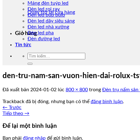
Máng đèn tuýp led
Đèn led rọi ray
Quay trở lại cửa hàng
Đèn led búp bulb
Đèn led dây siêu sáng
Đèn led nhà xưởng
Đèn led pha
Giỏ hàng
Đèn đường led
Tin tức
Tìm
kiếm:
den-tru-nam-san-vuon-hien-dai-rolux-ts
Đã xuất bản
2024-01-02
lúc
800 × 800
trong
Đèn trụ nấm sân
Trackback đã bị đóng, nhưng bạn có thể
đăng bình luận
.
←
Trước
Tiếp theo
→
Để lại một bình luận
Bạn phải
đăng nhập
để gửi bình luận.