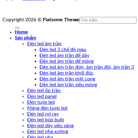
Tìm
Copyright 2026 ©
Flatsome Theme
kiếm:
Home
Sản phẩm
Đèn led âm trần
Đèn led 3 chế độ màu
Đèn led âm trần đế dày
Đèn led âm trần đế mỏng
Đèn led âm trần đơn, âm trần đôi, âm trần 3
Đèn led âm trần khối đúc
Đèn led âm trần mặt cong
Đèn led âm trần siêu mỏng
Đèn led ốp trần
Đèn led panel
Đèn tuýp led
Máng đèn tuýp led
Đèn led rọi ray
Đèn led búp bulb
Đèn led dây siêu sáng
Đèn led nhà xưởng
Đèn led pha