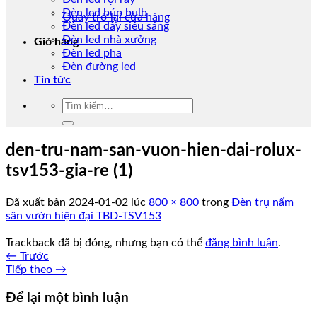
Đèn led búp bulb
Quay trở lại cửa hàng
Đèn led dây siêu sáng
Đèn led nhà xưởng
Giỏ hàng
Đèn led pha
Đèn đường led
Tin tức
Tìm
kiếm:
den-tru-nam-san-vuon-hien-dai-rolux-
tsv153-gia-re (1)
Đã xuất bản
2024-01-02
lúc
800 × 800
trong
Đèn trụ nấm
sân vườn hiện đại TBD-TSV153
Trackback đã bị đóng, nhưng bạn có thể
đăng bình luận
.
←
Trước
Tiếp theo
→
Để lại một bình luận