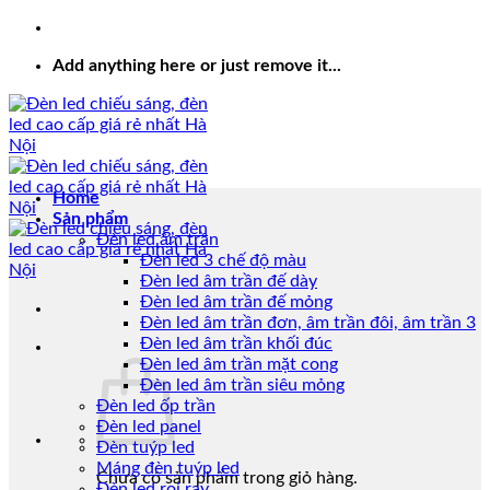
Add anything here or just remove it...
Home
Sản phẩm
Đèn led âm trần
Đèn led 3 chế độ màu
Đèn led âm trần đế dày
Đèn led âm trần đế mỏng
Đèn led âm trần đơn, âm trần đôi, âm trần 3
Đèn led âm trần khối đúc
Đèn led âm trần mặt cong
Đèn led âm trần siêu mỏng
Đèn led ốp trần
Đèn led panel
Đèn tuýp led
Máng đèn tuýp led
Chưa có sản phẩm trong giỏ hàng.
Đèn led rọi ray