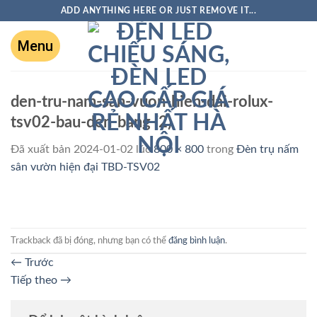
ADD ANYTHING HERE OR JUST REMOVE IT...
den-tru-nam-san-vuon-hien-dai-rolux-
tsv02-bau-den-bang (2)
Đã xuất bản
2024-01-02
lúc
800 × 800
trong
Đèn trụ nấm
sân vườn hiện đại TBD-TSV02
Trackback đã bị đóng, nhưng bạn có thể
đăng bình luận
.
←
Trước
Tiếp theo
→