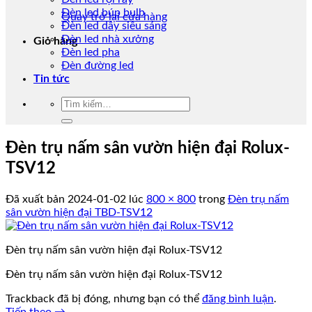
Đèn led búp bulb
Quay trở lại cửa hàng
Đèn led dây siêu sáng
Đèn led nhà xưởng
Giỏ hàng
Đèn led pha
Đèn đường led
Tin tức
Tìm
kiếm:
Đèn trụ nấm sân vườn hiện đại Rolux-
TSV12
Đã xuất bản
2024-01-02
lúc
800 × 800
trong
Đèn trụ nấm
sân vườn hiện đại TBD-TSV12
Đèn trụ nấm sân vườn hiện đại Rolux-TSV12
Đèn trụ nấm sân vườn hiện đại Rolux-TSV12
Trackback đã bị đóng, nhưng bạn có thể
đăng bình luận
.
Tiếp theo
→