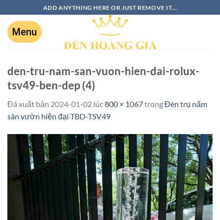
ADD ANYTHING HERE OR JUST REMOVE IT...
den-tru-nam-san-vuon-hien-dai-rolux-
tsv49-ben-dep (4)
Đã xuất bản
2024-01-02
lúc
800 × 1067
trong
Đèn trụ nấm
sân vườn hiện đại TBD-TSV49