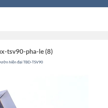
x-tsv90-pha-le (8)
 vườn hiện đại TBD-TSV90