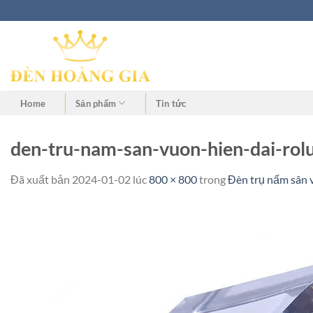
Home
Sản phẩm
Tin tức
den-tru-nam-san-vuon-hien-dai-rolu
Đã xuất bản
2024-01-02
lúc
800 × 800
trong
Đèn trụ nấm sân