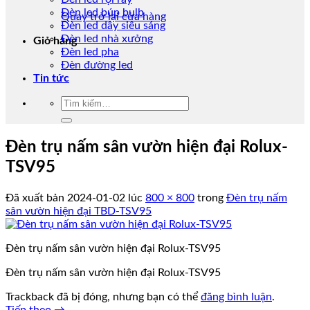
Đèn led búp bulb
Quay trở lại cửa hàng
Đèn led dây siêu sáng
Đèn led nhà xưởng
Giỏ hàng
Đèn led pha
Đèn đường led
Tin tức
Tìm
kiếm:
Đèn trụ nấm sân vườn hiện đại Rolux-
TSV95
Đã xuất bản
2024-01-02
lúc
800 × 800
trong
Đèn trụ nấm
sân vườn hiện đại TBD-TSV95
Đèn trụ nấm sân vườn hiện đại Rolux-TSV95
Đèn trụ nấm sân vườn hiện đại Rolux-TSV95
Trackback đã bị đóng, nhưng bạn có thể
đăng bình luận
.
Tiếp theo
→