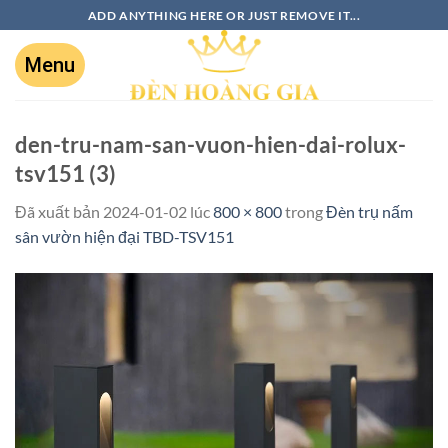
ADD ANYTHING HERE OR JUST REMOVE IT...
den-tru-nam-san-vuon-hien-dai-rolux-
tsv151 (3)
Đã xuất bản
2024-01-02
lúc
800 × 800
trong
Đèn trụ nấm
sân vườn hiện đại TBD-TSV151