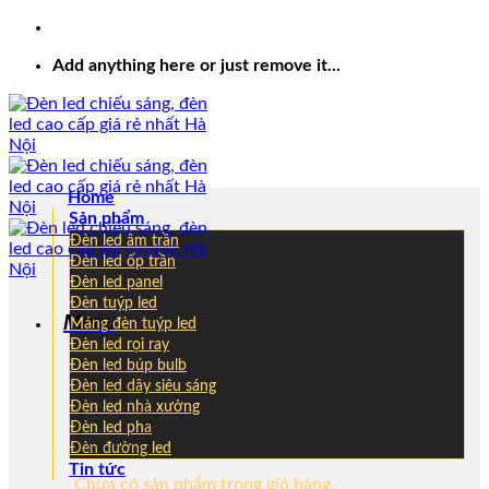
Add anything here or just remove it...
Home
Sản phẩm
Đèn led âm trần
Đèn led ốp trần
Đèn led panel
Đèn tuýp led
Máng đèn tuýp led
Đèn led rọi ray
Đèn led búp bulb
Đèn led dây siêu sáng
Đèn led nhà xưởng
Đèn led pha
Đèn đường led
Tin tức
Chưa có sản phẩm trong giỏ hàng.