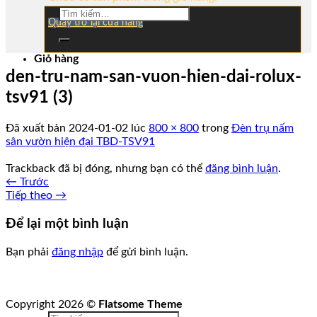
Tìm
Quay trở lại cửa hàng
kiếm:
Giỏ hàng
den-tru-nam-san-vuon-hien-dai-rolux-
tsv91 (3)
Đã xuất bản
2024-01-02
lúc
800 × 800
trong
Đèn trụ nấm
sân vườn hiện đại TBD-TSV91
Trackback đã bị đóng, nhưng bạn có thể
đăng bình luận
.
←
Trước
Tiếp theo
→
Để lại một bình luận
Bạn phải
đăng nhập
để gửi bình luận.
Copyright 2026 ©
Flatsome Theme
Tìm