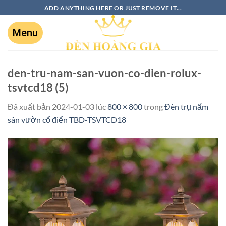
ADD ANYTHING HERE OR JUST REMOVE IT...
den-tru-nam-san-vuon-co-dien-rolux-
tsvtcd18 (5)
Đã xuất bản
2024-01-03
lúc
800 × 800
trong
Đèn trụ nấm
sân vườn cổ điển TBD-TSVTCD18