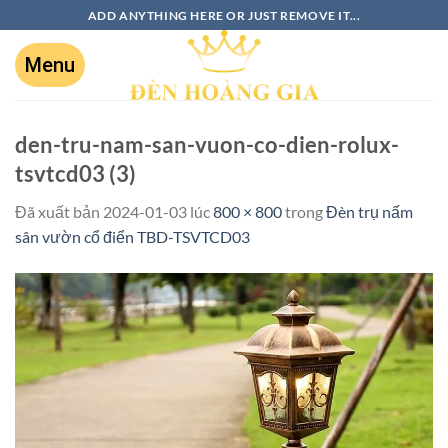
ADD ANYTHING HERE OR JUST REMOVE IT...
den-tru-nam-san-vuon-co-dien-rolux-
tsvtcd03 (3)
Đã xuất bản
2024-01-03
lúc
800 × 800
trong
Đèn trụ nấm
sân vườn cổ điển TBD-TSVTCD03