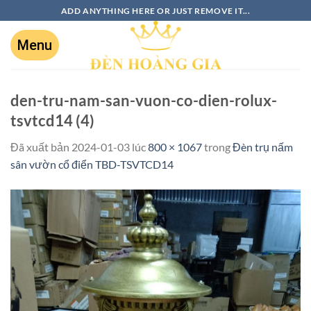
ADD ANYTHING HERE OR JUST REMOVE IT...
den-tru-nam-san-vuon-co-dien-rolux-
tsvtcd14 (4)
Đã xuất bản
2024-01-03
lúc
800 × 1067
trong
Đèn trụ nấm
sân vườn cổ điển TBD-TSVTCD14