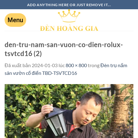
ADD ANYTHING HERE OR JUST REMOVE IT...
den-tru-nam-san-vuon-co-dien-rolux-
tsvtcd16 (2)
Đã xuất bản
2024-01-03
lúc
800 × 800
trong
Đèn trụ nấm
sân vườn cổ điển TBD-TSVTCD16