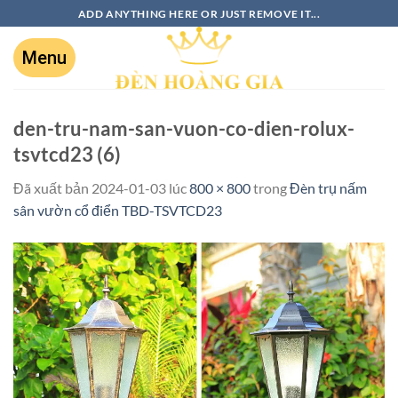
ADD ANYTHING HERE OR JUST REMOVE IT...
den-tru-nam-san-vuon-co-dien-rolux-
tsvtcd23 (6)
Đã xuất bản
2024-01-03
lúc
800 × 800
trong
Đèn trụ nấm
sân vườn cổ điển TBD-TSVTCD23