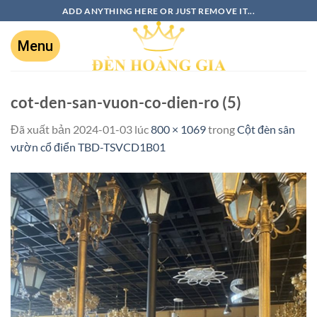
ADD ANYTHING HERE OR JUST REMOVE IT...
cot-den-san-vuon-co-dien-ro (5)
Đã xuất bản
2024-01-03
lúc
800 × 1069
trong
Cột đèn sân
vườn cổ điển TBD-TSVCD1B01