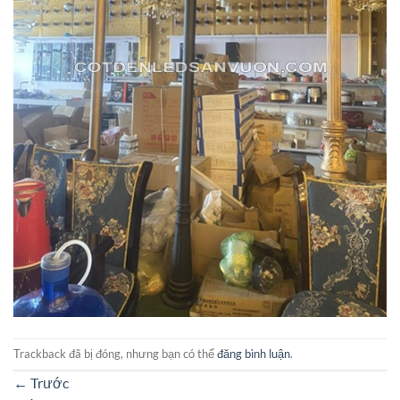
Trackback đã bị đóng, nhưng bạn có thể
đăng bình luận
.
←
Trước