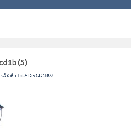
cd1b (5)
n cổ điển TBD-TSVCD1B02