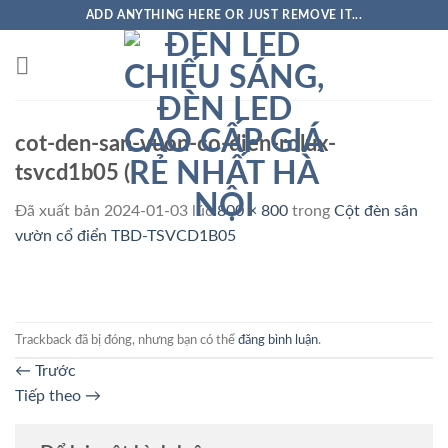
ADD ANYTHING HERE OR JUST REMOVE IT...
cot-den-san-vuon-co-dien-rolux-
tsvcd1b05 (
Đã xuất bản
2024-01-03
lúc
800 × 800
trong
Cột đèn sân
vườn cổ điển TBD-TSVCD1B05
Trackback đã bị đóng, nhưng bạn có thể
đăng bình luận
.
←
Trước
Tiếp theo
→