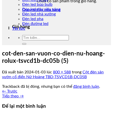
Chưa có sản phẩm trong giỏ hàng.
Đèn led búp bulb
Đèn led dây siêu sáng
Quay trở lại cửa hàng
Đèn led nhà xưởng
Đèn led pha
Đèn đường led
Giỏ hàng
Tin tức
Tìm
kiếm:
cot-den-san-vuon-co-dien-nu-hoang-
rolux-tsvcd1b-dc05b (5)
Đã xuất bản
2024-01-03
lúc
800 × 588
trong
Cột đèn sân
vườn cổ điển Nữ Hoàng TBD-TSVCD1B-DC05B
Trackback đã bị đóng, nhưng bạn có thể
đăng bình luận
.
←
Trước
Tiếp theo
→
Để lại một bình luận