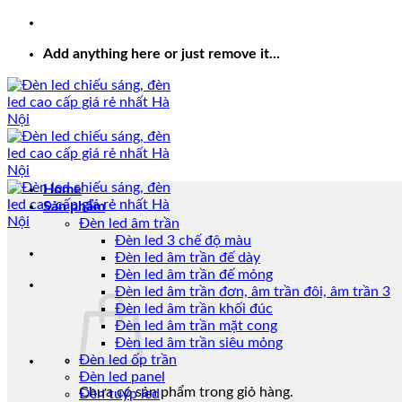
Add anything here or just remove it...
Home
Sản phẩm
Đèn led âm trần
Đèn led 3 chế độ màu
Đèn led âm trần đế dày
Đèn led âm trần đế mỏng
Đèn led âm trần đơn, âm trần đôi, âm trần 3
Đèn led âm trần khối đúc
Đèn led âm trần mặt cong
Đèn led âm trần siêu mỏng
Đèn led ốp trần
Đèn led panel
Chưa có sản phẩm trong giỏ hàng.
Đèn tuýp led