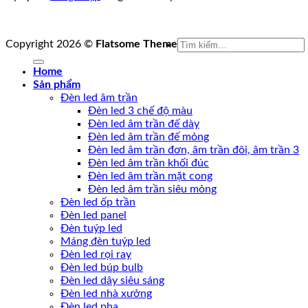
Tìm
Copyright 2026 ©
Flatsome Theme
kiếm:
Home
Sản phẩm
Đèn led âm trần
Đèn led 3 chế độ màu
Đèn led âm trần đế dày
Đèn led âm trần đế mỏng
Đèn led âm trần đơn, âm trần đôi, âm trần 3
Đèn led âm trần khối đúc
Đèn led âm trần mặt cong
Đèn led âm trần siêu mỏng
Đèn led ốp trần
Đèn led panel
Đèn tuýp led
Máng đèn tuýp led
Đèn led rọi ray
Đèn led búp bulb
Đèn led dây siêu sáng
Đèn led nhà xưởng
Đèn led pha