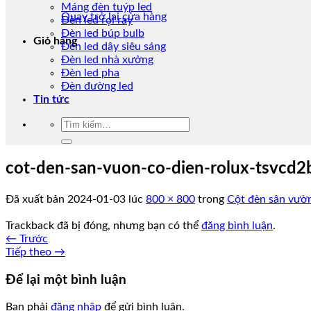
Máng đèn tuýp led
Quay trở lại cửa hàng
Đèn led rọi ray
Đèn led búp bulb
Giỏ hàng
Đèn led dây siêu sáng
Đèn led nhà xưởng
Đèn led pha
Đèn đường led
Tin tức
Tìm
kiếm:
cot-den-san-vuon-co-dien-rolux-tsvcd2
Đã xuất bản
2024-01-03
lúc
800 × 800
trong
Cột đèn sân vư
Trackback đã bị đóng, nhưng bạn có thể
đăng bình luận
.
←
Trước
Tiếp theo
→
Để lại một bình luận
Bạn phải
đăng nhập
để gửi bình luận.