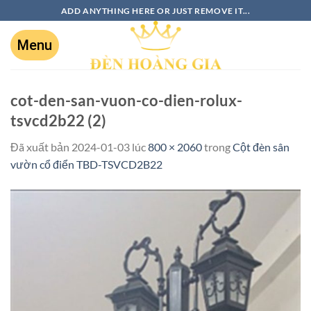
ADD ANYTHING HERE OR JUST REMOVE IT...
cot-den-san-vuon-co-dien-rolux-
tsvcd2b22 (2)
Đã xuất bản
2024-01-03
lúc
800 × 2060
trong
Cột đèn sân
vườn cổ điển TBD-TSVCD2B22