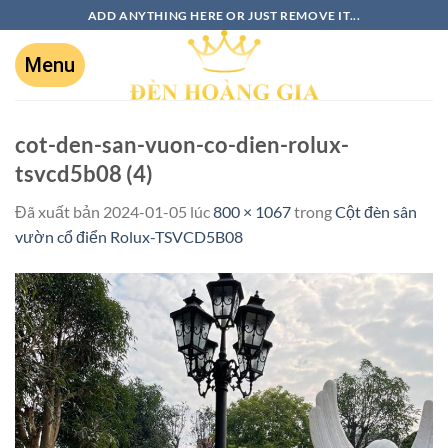
ADD ANYTHING HERE OR JUST REMOVE IT...
cot-den-san-vuon-co-dien-rolux-
tsvcd5b08 (4)
Đã xuất bản
2024-01-05
lúc
800 × 1067
trong
Cột đèn sân
vườn cổ điển Rolux-TSVCD5B08