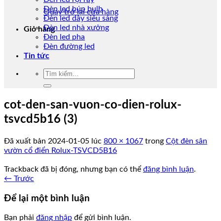
Đèn led búp bulb
Quay trở lại cửa hàng
Đèn led dây siêu sáng
Đèn led nhà xưởng
Giỏ hàng
Đèn led pha
Đèn đường led
Tin tức
Tìm
kiếm:
cot-den-san-vuon-co-dien-rolux-
tsvcd5b16 (3)
Đã xuất bản
2024-01-05
lúc
800 × 1067
trong
Cột đèn sân
vườn cổ điển Rolux-TSVCD5B16
Trackback đã bị đóng, nhưng bạn có thể
đăng bình luận
.
←
Trước
Để lại một bình luận
Bạn phải
đăng nhập
để gửi bình luận.