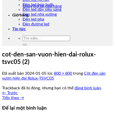
Đèn led búp bulb
Quay trở lại cửa hàng
Đèn led dây siêu sáng
Đèn led nhà xưởng
Giỏ hàng
Đèn led pha
Đèn đường led
Tin tức
Tìm
kiếm:
cot-den-san-vuon-hien-dai-rolux-
tsvc05 (2)
Đã xuất bản
2024-01-05
lúc
800 × 800
trong
Cột đèn sân
vườn hiện đại Rolux-TSVC05
Trackback đã bị đóng, nhưng bạn có thể
đăng bình luận
.
←
Trước
Tiếp theo
→
Để lại một bình luận