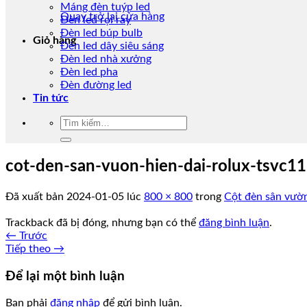
Máng đèn tuýp led
Quay trở lại cửa hàng
Đèn led rọi ray
Đèn led búp bulb
Giỏ hàng
Đèn led dây siêu sáng
Đèn led nhà xưởng
Đèn led pha
Đèn đường led
Tin tức
Tìm
kiếm:
cot-den-san-vuon-hien-dai-rolux-tsvc11 
Đã xuất bản
2024-01-05
lúc
800 × 800
trong
Cột đèn sân vườ
Trackback đã bị đóng, nhưng bạn có thể
đăng bình luận
.
←
Trước
Tiếp theo
→
Để lại một bình luận
Bạn phải
đăng nhập
để gửi bình luận.