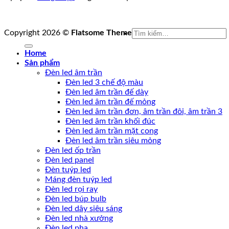
Tìm
Copyright 2026 ©
Flatsome Theme
kiếm:
Home
Sản phẩm
Đèn led âm trần
Đèn led 3 chế độ màu
Đèn led âm trần đế dày
Đèn led âm trần đế mỏng
Đèn led âm trần đơn, âm trần đôi, âm trần 3
Đèn led âm trần khối đúc
Đèn led âm trần mặt cong
Đèn led âm trần siêu mỏng
Đèn led ốp trần
Đèn led panel
Đèn tuýp led
Máng đèn tuýp led
Đèn led rọi ray
Đèn led búp bulb
Đèn led dây siêu sáng
Đèn led nhà xưởng
Đèn led pha