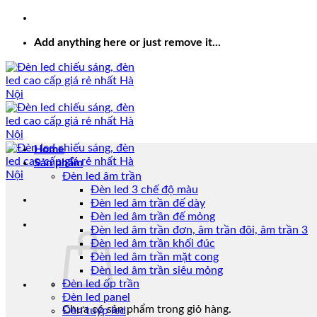
Add anything here or just remove it...
Home
Sản phẩm
Đèn led âm trần
Đèn led 3 chế độ màu
Đèn led âm trần đế dày
Đèn led âm trần đế mỏng
Đèn led âm trần đơn, âm trần đôi, âm trần 3
Đèn led âm trần khối đúc
Đèn led âm trần mặt cong
Đèn led âm trần siêu mỏng
Đèn led ốp trần
Đèn led panel
Chưa có sản phẩm trong giỏ hàng.
Đèn tuýp led