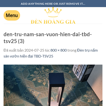
ADD ANYTHING HERE OR JUST REMOVE IT...
den-tru-nam-san-vuon-hien-dai-tbd-
tsv25 (3)
Đã xuất bản
2024-07-25
lúc
800 × 800
trong
Đèn trụ nấm
sân vườn hiện đại TBD-TSV25