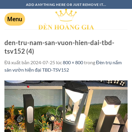
ADD ANYTHING HERE OR JUST REMOVE IT...
den-tru-nam-san-vuon-hien-dai-tbd-
tsv152 (4)
Đã xuất bản
2024-07-25
lúc
800 × 800
trong
Đèn trụ nấm
sân vườn hiện đại TBD-TSV152