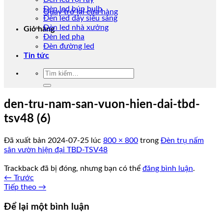
Đèn led búp bulb
Quay trở lại cửa hàng
Đèn led dây siêu sáng
Đèn led nhà xưởng
Giỏ hàng
Đèn led pha
Đèn đường led
Tin tức
Tìm
kiếm:
den-tru-nam-san-vuon-hien-dai-tbd-
tsv48 (6)
Đã xuất bản
2024-07-25
lúc
800 × 800
trong
Đèn trụ nấm
sân vườn hiện đại TBD-TSV48
Trackback đã bị đóng, nhưng bạn có thể
đăng bình luận
.
←
Trước
Tiếp theo
→
Để lại một bình luận