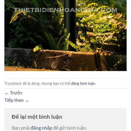
Trackback đã bị đóng, nhưng bạn có thể
đăng bình luận
.
←
Trước
Tiếp theo
→
Để lại một bình luận
Bạn phải
đăng nhập
để gửi bình luận.