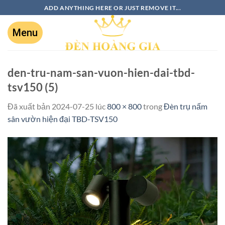
ADD ANYTHING HERE OR JUST REMOVE IT...
den-tru-nam-san-vuon-hien-dai-tbd-
tsv150 (5)
Đã xuất bản
2024-07-25
lúc
800 × 800
trong
Đèn trụ nấm
sân vườn hiện đại TBD-TSV150