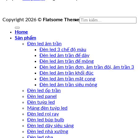
Tìm
Copyright 2026 ©
Flatsome Theme
kiếm:
Home
Sản phẩm
Đèn led âm trần
Đèn led 3 chế độ màu
Đèn led âm trần đế dày
Đèn led âm trần đế mỏng
Đèn led âm trần đơn, âm trần đôi, âm trần 3
Đèn led âm trần khối đúc
Đèn led âm trần mặt cong
Đèn led âm trần siêu mỏng
Đèn led ốp trần
Đèn led panel
Đèn tuýp led
Máng đèn tuýp led
Đèn led rọi ray
Đèn led búp bulb
Đèn led dây siêu sáng
Đèn led nhà xưởng
Đèn led pha