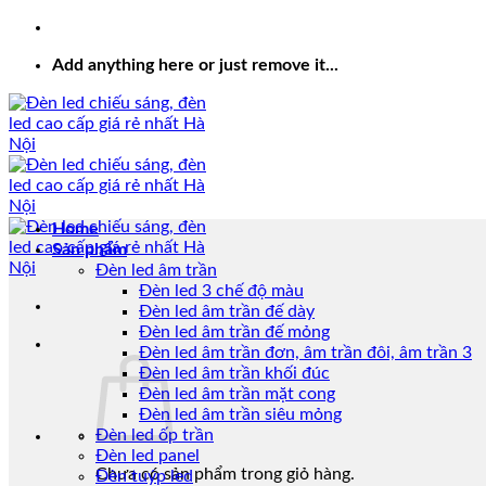
Add anything here or just remove it...
Home
Sản phẩm
Đèn led âm trần
Đèn led 3 chế độ màu
Đèn led âm trần đế dày
Đèn led âm trần đế mỏng
Đèn led âm trần đơn, âm trần đôi, âm trần 3
Đèn led âm trần khối đúc
Đèn led âm trần mặt cong
Đèn led âm trần siêu mỏng
Đèn led ốp trần
Đèn led panel
Chưa có sản phẩm trong giỏ hàng.
Đèn tuýp led