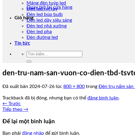
Máng đèn tuýp led
Quay trở lại cửa hàng
Đèn led rọi ray
Đèn led búp bulb
Giỏ hàng
Đèn led dây siêu sáng
Đèn led nhà xưởng
Đèn led pha
Đèn đường led
Tin tức
Tìm
kiếm:
den-tru-nam-san-vuon-co-dien-tbd-tsvt
Đã xuất bản
2024-07-26
lúc
800 × 800
trong
Đèn trụ nấm sân
Trackback đã bị đóng, nhưng bạn có thể
đăng bình luận
.
←
Trước
Tiếp theo
→
Để lại một bình luận
Bạn phải
đăng nhập
để gửi bình luận.