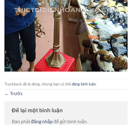
Trackback đã bị đóng, nhưng bạn có thể
đăng bình luận
.
←
Trước
Để lại một bình luận
Bạn phải
đăng nhập
để gửi bình luận.