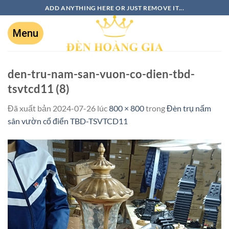
ADD ANYTHING HERE OR JUST REMOVE IT...
den-tru-nam-san-vuon-co-dien-tbd-
tsvtcd11 (8)
Đã xuất bản
2024-07-26
lúc
800 × 800
trong
Đèn trụ nấm
sân vườn cổ điển TBD-TSVTCD11