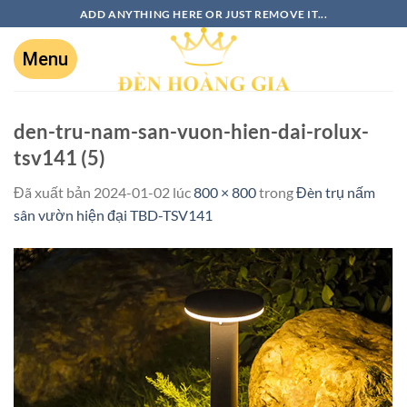
ADD ANYTHING HERE OR JUST REMOVE IT...
den-tru-nam-san-vuon-hien-dai-rolux-
tsv141 (5)
Đã xuất bản
2024-01-02
lúc
800 × 800
trong
Đèn trụ nấm
sân vườn hiện đại TBD-TSV141