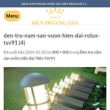
ADD ANYTHING HERE OR JUST REMOVE IT...
den-tru-nam-san-vuon-hien-dai-rolux-
tsv91 (4)
Đã xuất bản
2024-01-02
lúc
800 × 800
trong
Đèn trụ nấm
sân vườn hiện đại TBD-TSV91