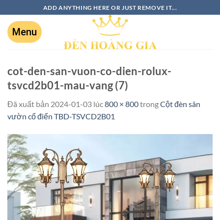
ADD ANYTHING HERE OR JUST REMOVE IT...
cot-den-san-vuon-co-dien-rolux-
tsvcd2b01-mau-vang (7)
Đã xuất bản
2024-01-03
lúc
800 × 800
trong
Cột đèn sân
vườn cổ điển TBD-TSVCD2B01